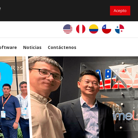
+56976 264279
ventas@primelines-hvac.cl
e
Acepto
PrimeLines Global
oftware
Noticias
Contáctenos