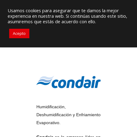
Proveedor de Suministros / Equipamiento HVAC
Usamos cookies para asegurar que te damos la mejor
experiencia en nuestra web. Si continúas usando este sitio,
+56976 264279
ventas@primelines-hvac.cl
asumiremos que estás de acuerdo con ello.
Acepto
Humidificación,
Deshumidificación y Enfriamiento
Evaporativo.
Condair
es la empresa líder en