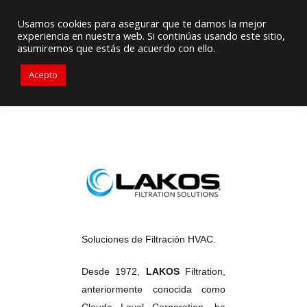
Proveedor de Suministros / Equipamiento HVAC
Usamos cookies para asegurar que te damos la mejor
experiencia en nuestra web. Si continúas usando este sitio,
+56976 264279
ventas@primelines-hvac.cl
asumiremos que estás de acuerdo con ello.
Acepto
Soluciones de Filtración HVAC.
Desde 1972,
LAKOS
Filtration,
anteriormente conocida como
Claude Laval Corporation, ha