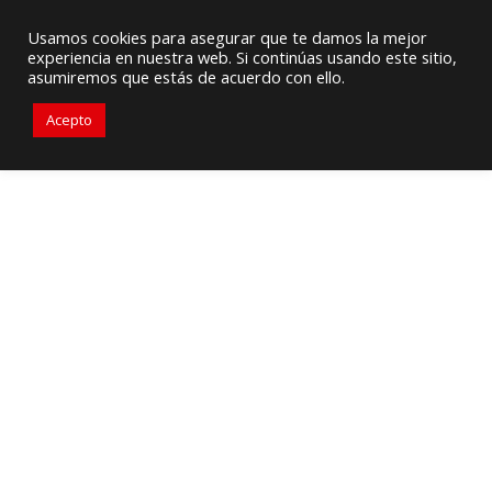
Proveedor de Suministros / Equipamiento HVAC
Usamos cookies para asegurar que te damos la mejor
experiencia en nuestra web. Si continúas usando este sitio,
+56976 264279
ventas@primelines-hvac.cl
asumiremos que estás de acuerdo con ello.
Acepto
Eurovac está listo para ayudarle
con sus necesidades de
recolección de polvo industrial,
ya sea con una unidad portátil