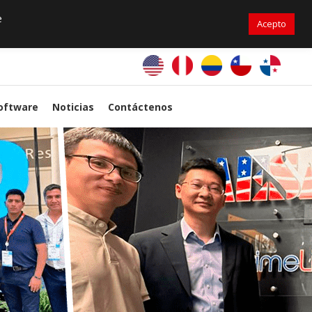
+56976 264279
ventas@primelines-hvac.cl
e
Acepto
PrimeLines Global
oftware
Noticias
Contáctenos