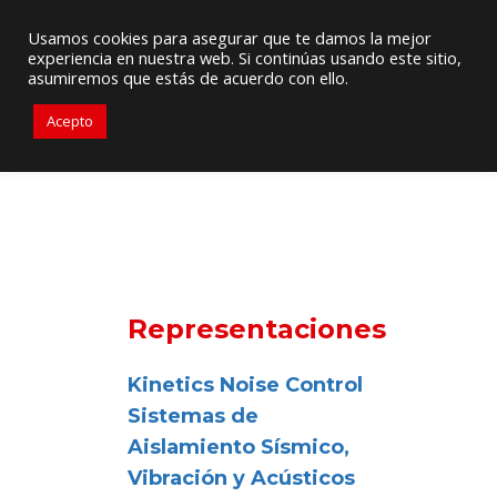
Proveedor de Suministros / Equipamiento HVAC
Usamos cookies para asegurar que te damos la mejor
experiencia en nuestra web. Si continúas usando este sitio,
+56976 264279
ventas@primelines-hvac.cl
asumiremos que estás de acuerdo con ello.
Acepto
Representaciones
Kinetics Noise Control
Sistemas de
Aislamiento Sísmico,
Vibración y Acústicos