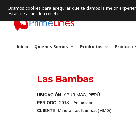
Proveedor de Suministros / Equipamiento HVAC
Usamos cookies para asegurar que te damos la mejor experienc
estás de acuerdo con ello.
Inicio
Quienes Somos
Productos
Producto
Las Bambas
UBICACIÓN:
APURIMAC, PERÚ
PERIODO:
2018 – Actualidad
CLIENTE:
Minera Las Bambas (MMG)