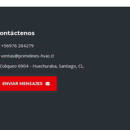
ontáctenos
+56976 264279
ventas@primelines-hvac.cl
Coliqueo 6904 - Huechuraba, Santiago, CL.
ENVIAR MENSAJES