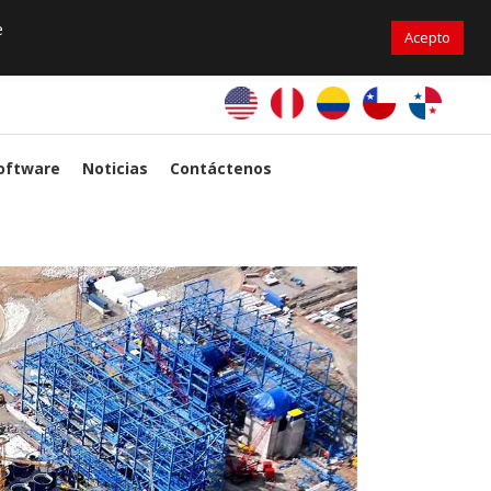
+56976 264279
ventas@primelines-hvac.cl
e
Acepto
PrimeLines Global
oftware
Noticias
Contáctenos