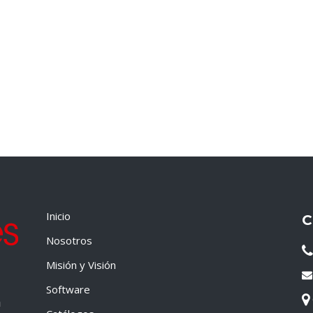
Inicio
C
Nosotros
Misión y Visión
Software
a