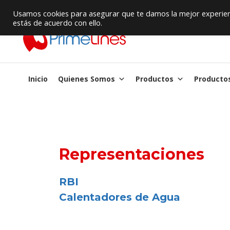
Proveedor de Suministros / Equipamiento HVAC
Usamos cookies para asegurar que te damos la mejor experienc
estás de acuerdo con ello.
Inicio
Quienes Somos
Productos
Producto
Representaciones
RBI
Calentadores de Agua