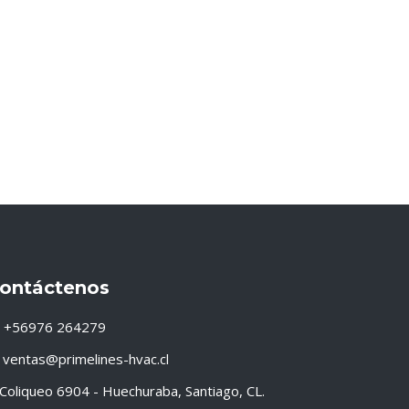
ontáctenos
+56976 264279
ventas@primelines-hvac.cl
Coliqueo 6904 - Huechuraba, Santiago, CL.