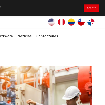
+56976 264279
ventas@primelines-hvac.cl
e
Acepto
PrimeLines Global
oftware
Noticias
Contáctenos