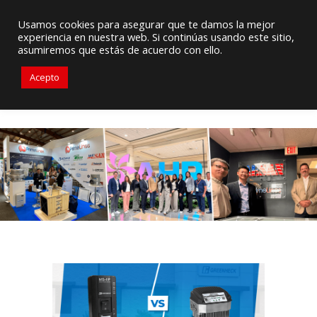
Proveedor de Suministros / Equipamiento HVAC
Usamos cookies para asegurar que te damos la mejor
experiencia en nuestra web. Si continúas usando este sitio,
+56976 264279
ventas@primelines-hvac.cl
asumiremos que estás de acuerdo con ello.
Acepto