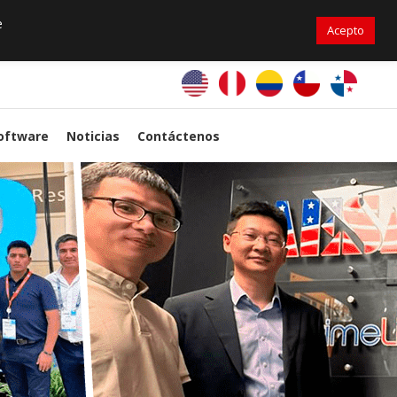
+56976 264279
ventas@primelines-hvac.cl
e
Acepto
PrimeLines Global
oftware
Noticias
Contáctenos