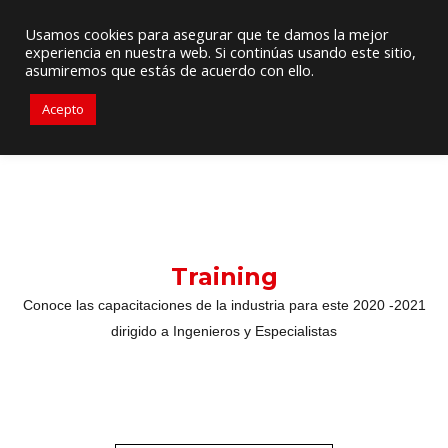
Proveedor de Suministros / Equipamiento HVAC
Usamos cookies para asegurar que te damos la mejor
experiencia en nuestra web. Si continúas usando este sitio,
+56976 264279
ventas@primelines-hvac.cl
asumiremos que estás de acuerdo con ello.
Acepto
Training
Conoce las capacitaciones de la industria para este 2020 -2021
dirigido a Ingenieros y Especialistas