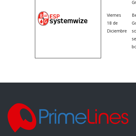
G
Viernes
Be
18 de
G
Diciembre
s
se
b