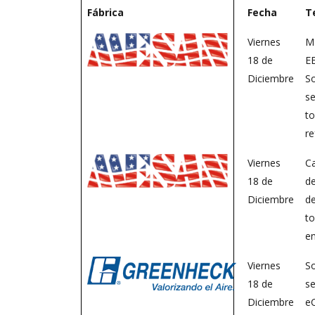
Fábrica
Fecha
T
Viernes
M
18 de
EE
Diciembre
S
se
to
re
Viernes
Ca
18 de
d
Diciembre
d
to
en
Viernes
S
18 de
se
Diciembre
e