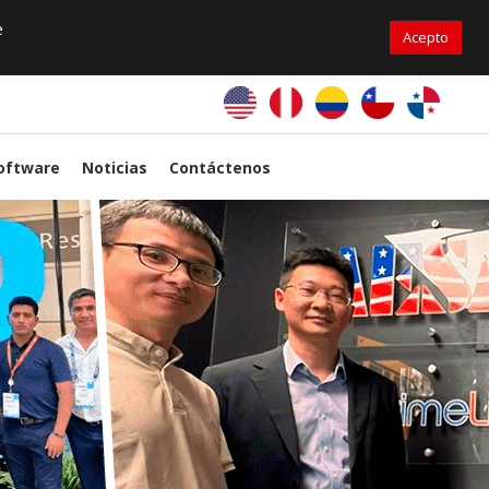
+56976 264279
ventas@primelines-hvac.cl
e
Acepto
PrimeLines Global
oftware
Noticias
Contáctenos